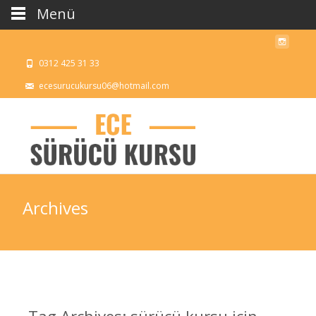
Menü
0312 425 31 33
ecesurucukursu06@hotmail.com
Archives