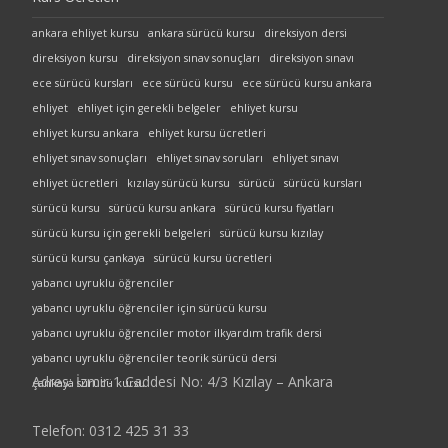
ankara ehliyet kursu
ankara sürücü kursu
direksiyon dersi
direksiyon kursu
direksiyon sınav sonuçları
direksiyon sınavı
ece sürücü kursları
ece sürücü kursu
ece sürücü kursu ankara
ehliyet
ehliyet için gerekli belgeler
ehliyet kursu
ehliyet kursu ankara
ehliyet kursu ücretleri
ehliyet sınav sonuçları
ehliyet sınav soruları
ehliyet sınavı
ehliyet ücretleri
kızılay sürücü kursu
sürücü
sürücü kursları
sürücü kursu
sürücü kursu ankara
sürücü kursu fiyatları
sürücü kursu için gerekli belgeleri
sürücü kursu kızılay
sürücü kursu çankaya
sürücü kursu ücretleri
yabancı uyruklu öğrenciler
yabancı uyruklu öğrenciler için sürücü kursu
yabancı uyruklu öğrenciler motor ilkyardım trafik dersi
yabancı uyruklu öğrenciler teorik sürücü dersi
Adres: İzmir-1 Caddesi No: 4/3 Kızılay – Ankara
çankaya sürücü kursu
Telefon: 0312 425 31 33