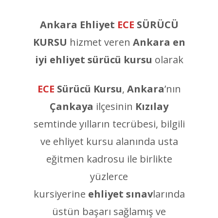
Ankara Ehliyet
ECE
SÜRÜCÜ
KURSU
hizmet veren
Ankara en
iyi ehliyet sürücü kursu
olarak
ECE
Sürücü Kursu
,
Ankara
’nın
Çankaya
ilçesinin
Kızılay
semtinde yılların tecrübesi, bilgili
ve ehliyet kursu alanında usta
eğitmen kadrosu ile birlikte
yüzlerce
kursiyerine
ehliyet
sınav
larında
üstün başarı sağlamış ve