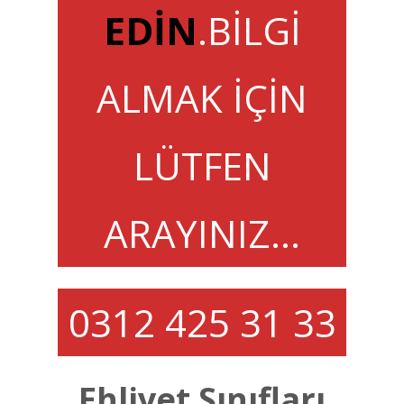
EDİN
.BİLGİ
ALMAK İÇİN
LÜTFEN
ARAYINIZ…
0312 425 31 33
Ehliyet Sınıfları